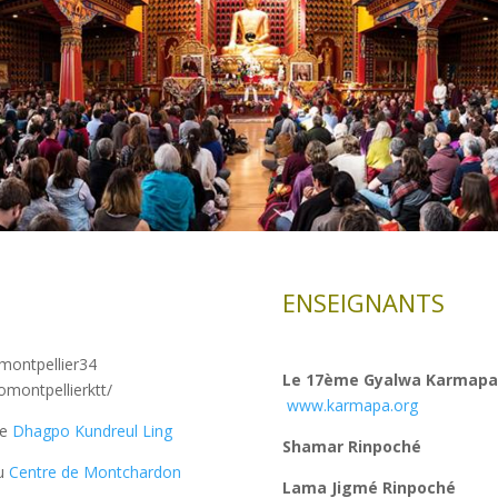
ENSEIGNANTS
montpellier34
Le 17ème Gyalwa Karmapa 
montpellierktt/
www.karmapa.org
de
Dhagpo Kundreul Ling
Shamar Rinpoché
du
Centre de Montchardon
Lama Jigmé Rinpoché