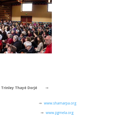
Trinley Thayé Dorjé
⇒
⇒
www.shamarpa.org
⇒
www.jigmela.org